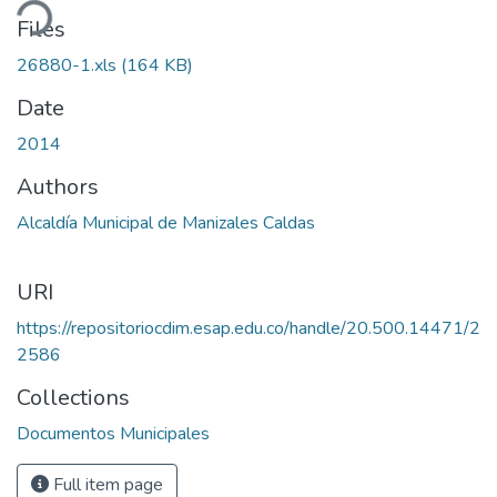
ding...
Files
26880-1.xls
(164 KB)
Date
2014
Authors
Alcaldía Municipal de Manizales Caldas
URI
https://repositoriocdim.esap.edu.co/handle/20.500.14471/2
2586
Collections
Documentos Municipales
Full item page