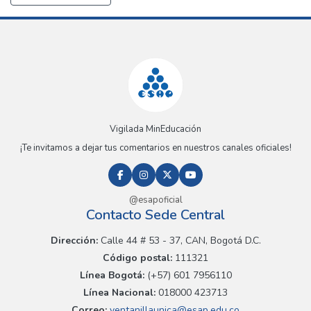
Vigilada MinEducación
¡Te invitamos a dejar tus comentarios en nuestros canales oficiales!
@esapoficial
Contacto Sede Central
Dirección:
Calle 44 # 53 - 37, CAN, Bogotá D.C.
Código postal:
111321
Línea Bogotá:
(+57) 601 7956110
Línea Nacional:
018000 423713
Correo:
ventanillaunica@esap.edu.co