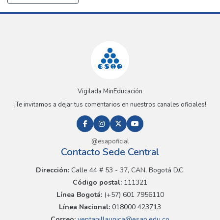
Vigilada MinEducación
¡Te invitamos a dejar tus comentarios en nuestros canales oficiales!
@esapoficial
Contacto Sede Central
Dirección:
Calle 44 # 53 - 37, CAN, Bogotá D.C.
Código postal:
111321
Línea Bogotá:
(+57) 601 7956110
Línea Nacional:
018000 423713
Correo:
ventanillaunica@esap.edu.co