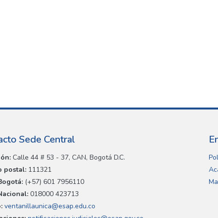
acto Sede Central
E
ión:
Calle 44 # 53 - 37, CAN, Bogotá D.C.
Pol
 postal:
111321
Ac
Bogotá:
(+57) 601 7956110
Ma
Nacional:
018000 423713
:
ventanillaunica@esap.edu.co