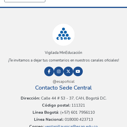
Vigilada MinEducación
¡Te invitamos a dejar tus comentarios en nuestros canales oficiales!
@esapoficial
Contacto Sede Central
Dirección:
Calle 44 # 53 - 37, CAN, Bogotá D.C.
Código postal:
111321
Línea Bogotá:
(+57) 601 7956110
Línea Nacional:
018000 423713
Correo:
ventanillaunica@esap.edu.co