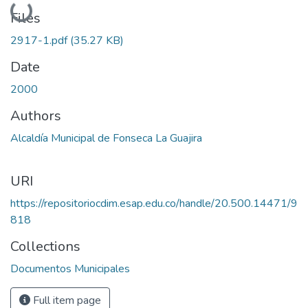
Loading...
Files
2917-1.pdf
(35.27 KB)
Date
2000
Authors
Alcaldía Municipal de Fonseca La Guajira
URI
https://repositoriocdim.esap.edu.co/handle/20.500.14471/9
818
Collections
Documentos Municipales
Full item page