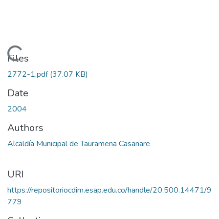
Loading...
Files
2772-1.pdf
(37.07 KB)
Date
2004
Authors
Alcaldía Municipal de Tauramena Casanare
URI
https://repositoriocdim.esap.edu.co/handle/20.500.14471/9
779