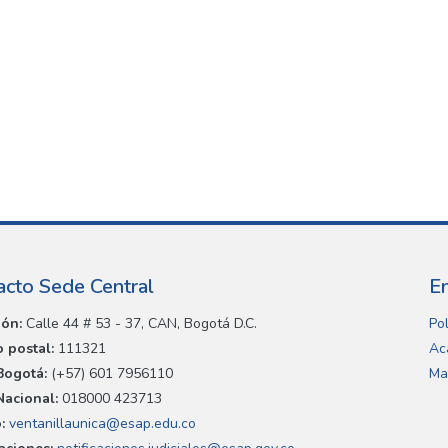
acto Sede Central
E
ión:
Calle 44 # 53 - 37, CAN, Bogotá D.C.
Pol
 postal:
111321
Ac
Bogotá:
(+57) 601 7956110
Ma
Nacional:
018000 423713
:
ventanillaunica@esap.edu.co