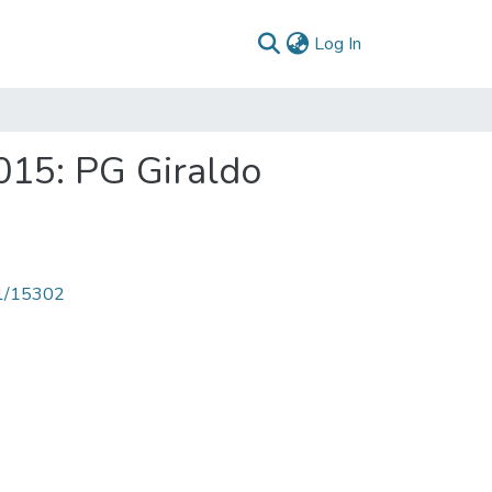
(current)
Log In
015: PG Giraldo
71/15302