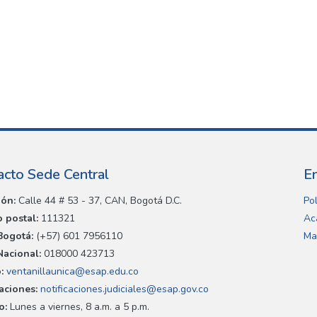
acto Sede Central
E
ión:
Calle 44 # 53 - 37, CAN, Bogotá D.C.
Pol
 postal:
111321
Ac
Bogotá:
(+57) 601 7956110
Ma
Nacional:
018000 423713
:
ventanillaunica@esap.edu.co
caciones:
notificaciones.judiciales@esap.gov.co
o:
Lunes a viernes, 8 a.m. a 5 p.m.