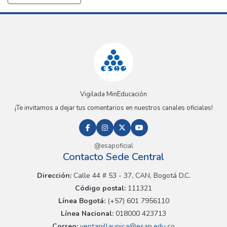
Vigilada MinEducación
¡Te invitamos a dejar tus comentarios en nuestros canales oficiales!
@esapoficial
Contacto Sede Central
Dirección:
Calle 44 # 53 - 37, CAN, Bogotá D.C.
Código postal:
111321
Línea Bogotá:
(+57) 601 7956110
Línea Nacional:
018000 423713
Correo:
ventanillaunica@esap.edu.co