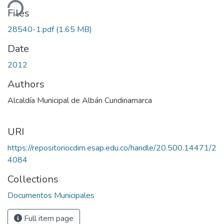
ding...
Files
28540-1.pdf
(1.65 MB)
Date
2012
Authors
Alcaldía Municipal de Albán Cundinamarca
URI
https://repositoriocdim.esap.edu.co/handle/20.500.14471/2
4084
Collections
Documentos Municipales
Full item page