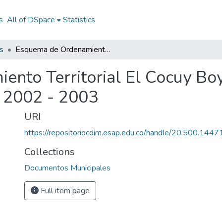
s
All of DSpace
Statistics
s
Esquema de Ordenamiento Territorial El Cocuy Boyacá 2002 - 2003: EOT El Cocuy Boyacá 2002 - 2003
nto Territorial El Cocuy Bo
 2002 - 2003
URI
https://repositoriocdim.esap.edu.co/handle/20.500.144
Collections
Documentos Municipales
Full item page