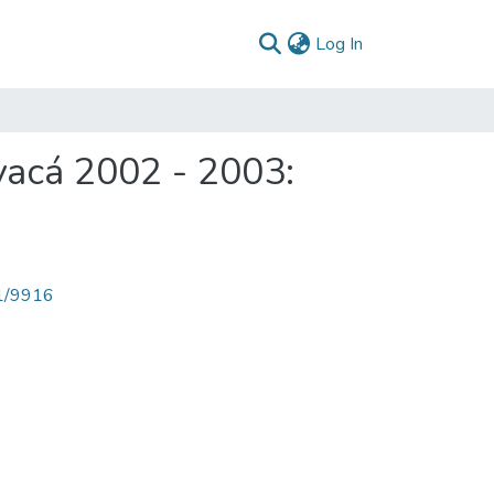
(current)
Log In
yacá 2002 - 2003:
71/9916