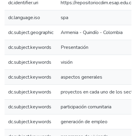
dc.identifier.uri
https://repositoriocdim.esap.edu.
dc.language.iso
spa
dc.subject.geographic
Armenia - Quindío - Colombia
dc.subject.keywords
Presentación
dc.subject.keywords
visión
dc.subject.keywords
aspectos generales
dc.subject.keywords
proyectos en cada uno de los secto
dc.subject.keywords
participación comunitaria
dc.subject.keywords
generación de empleo