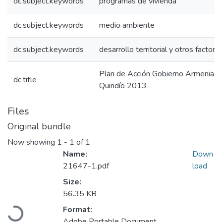
dc.subject.keywords
programas de vivienda
dc.subject.keywords
medio ambiente
dc.subject.keywords
desarrollo territorial y otros factore
Plan de Acción Gobierno Armenia 
dc.title
Quindío 2013
Files
Original bundle
Now showing
1 - 1 of 1
Name:
Down
21647-1.pdf
load
Size:
Loading...
56.35 KB
Format:
Adobe Portable Document