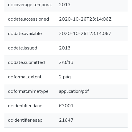
dc.coverage.temporal
2013
dc.date.accessioned
2020-10-26T23:14:06Z
dc.date.available
2020-10-26T23:14:06Z
dc.date.issued
2013
dc.date.submitted
2/8/13
dc.format.extent
2 pág.
dc.format.mimetype
application/pdf
dc.identifier.dane
63001
dc.identifier.esap
21647