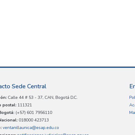
acto Sede Central
E
ión:
Calle 44 # 53 - 37, CAN, Bogotá D.C.
Pol
 postal:
111321
Ac
Bogotá:
(+57) 601 7956110
Ma
Nacional:
018000 423713
:
ventanillaunica@esap.edu.co