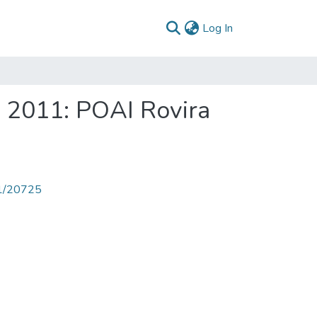
(current)
Log In
a 2011: POAI Rovira
71/20725