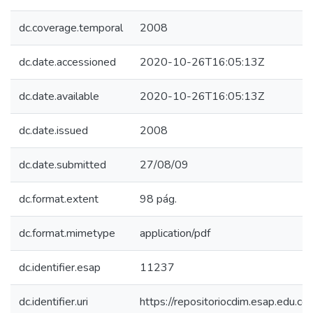
dc.coverage.temporal
2008
dc.date.accessioned
2020-10-26T16:05:13Z
dc.date.available
2020-10-26T16:05:13Z
dc.date.issued
2008
dc.date.submitted
27/08/09
dc.format.extent
98 pág.
dc.format.mimetype
application/pdf
dc.identifier.esap
11237
dc.identifier.uri
https://repositoriocdim.esap.edu.