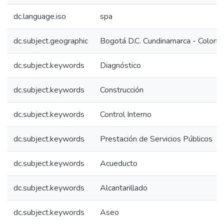
dc.language.iso
spa
dc.subject.geographic
Bogotá D.C. Cundinamarca - Colomb
dc.subject.keywords
Diagnóstico
dc.subject.keywords
Construcción
dc.subject.keywords
Control Interno
dc.subject.keywords
Prestación de Servicios Públicos
dc.subject.keywords
Acueducto
dc.subject.keywords
Alcantarillado
dc.subject.keywords
Aseo