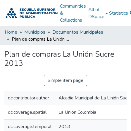
Communities
All of
&
Statistics
DSpace
Collections
Home
Municipios
Documentos Municipales
Plan de compras La Unión Sucre 2013
Plan de compras La Unión Sucre
2013
Simple item page
dc.contributor.author
Alcadia Municipal de La Unión Sucr
dc.coverage.spatial
La Unión Colombia
dc.coverage.temporal
2013