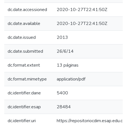
dc.date.accessioned
2020-10-27T22:41:50Z
dc.date.available
2020-10-27T22:41:50Z
dc.date.issued
2013
dc.date.submitted
26/6/14
dc.format.extent
13 páginas
dc.format.mimetype
application/pdf
dc.identifier.dane
5400
dc.identifier.esap
28484
dc.identifier.uri
https://repositoriocdim.esap.edu.