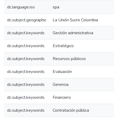
dc.language.iso
spa
dc.subject.geographic
La Unión Sucre Colombia
dc.subject.keywords
Gestión administrativa
dc.subject.keywords
Estratégico
dc.subject.keywords
Recursos públicos
dc.subject.keywords
Evaluación
dc.subject.keywords
Gerencia
dc.subject.keywords
Financiero
dc.subject.keywords
Contratación pública