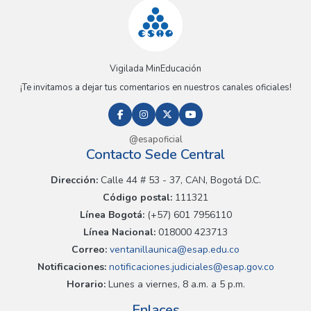
Vigilada MinEducación
¡Te invitamos a dejar tus comentarios en nuestros canales oficiales!
@esapoficial
Contacto Sede Central
Dirección:
Calle 44 # 53 - 37, CAN, Bogotá D.C.
Código postal:
111321
Línea Bogotá:
(+57) 601 7956110
Línea Nacional:
018000 423713
Correo:
ventanillaunica@esap.edu.co
Notificaciones:
notificaciones.judiciales@esap.gov.co
Horario:
Lunes a viernes, 8 a.m. a 5 p.m.
Enlaces