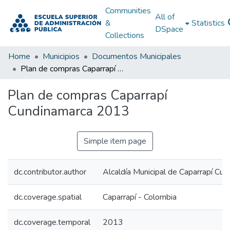
Communities
All of
&
Statistics
DSpace
Collections
Home
Municipios
Documentos Municipales
Plan de compras Caparrapí Cundinamarca 2013
Plan de compras Caparrapí
Cundinamarca 2013
Simple item page
dc.contributor.author
Alcaldía Municipal de Caparrapí Cu
dc.coverage.spatial
Caparrapí - Colombia
dc.coverage.temporal
2013