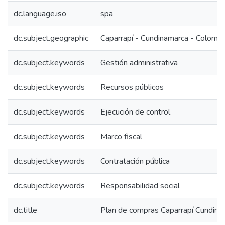
dc.language.iso
spa
dc.subject.geographic
Caparrapí - Cundinamarca - Colombi
dc.subject.keywords
Gestión administrativa
dc.subject.keywords
Recursos públicos
dc.subject.keywords
Ejecución de control
dc.subject.keywords
Marco fiscal
dc.subject.keywords
Contratación pública
dc.subject.keywords
Responsabilidad social
dc.title
Plan de compras Caparrapí Cundin