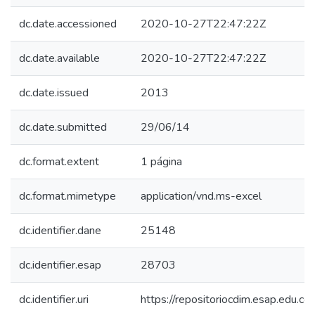
dc.date.accessioned
2020-10-27T22:47:22Z
dc.date.available
2020-10-27T22:47:22Z
dc.date.issued
2013
dc.date.submitted
29/06/14
dc.format.extent
1 página
dc.format.mimetype
application/vnd.ms-excel
dc.identifier.dane
25148
dc.identifier.esap
28703
dc.identifier.uri
https://repositoriocdim.esap.edu.