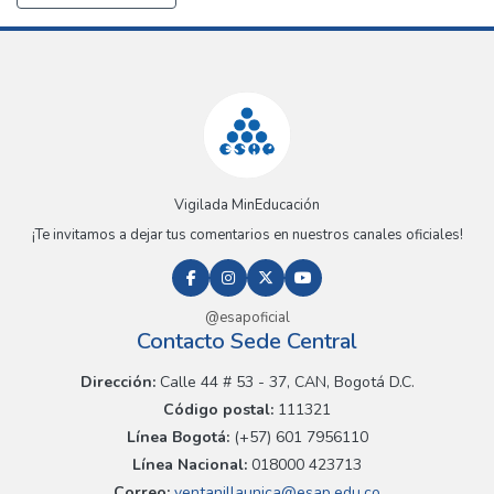
Vigilada MinEducación
¡Te invitamos a dejar tus comentarios en nuestros canales oficiales!
@esapoficial
Contacto Sede Central
Dirección:
Calle 44 # 53 - 37, CAN, Bogotá D.C.
Código postal:
111321
Línea Bogotá:
(+57) 601 7956110
Línea Nacional:
018000 423713
Correo:
ventanillaunica@esap.edu.co