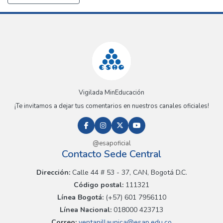
Vigilada MinEducación
¡Te invitamos a dejar tus comentarios en nuestros canales oficiales!
@esapoficial
Contacto Sede Central
Dirección:
Calle 44 # 53 - 37, CAN, Bogotá D.C.
Código postal:
111321
Línea Bogotá:
(+57) 601 7956110
Línea Nacional:
018000 423713
Correo:
ventanillaunica@esap.edu.co