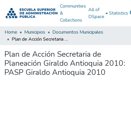
Communities
All of
&
Statistics
DSpace
Collections
Home
Municipios
Documentos Municipales
Plan de Acción Secretaria de Planeación Giraldo Antioquia 2010: PASP Giraldo Antioquia 2010
Plan de Acción Secretaria de
Planeación Giraldo Antioquia 2010:
PASP Giraldo Antioquia 2010
Loading...