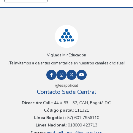
Vigilada MinEducación
¡Te invitamos a dejar tus comentarios en nuestros canales oficiales!
@esapoficial
Contacto Sede Central
Dirección:
Calle 44 # 53 - 37, CAN, Bogotá D.C.
Código postal:
111321
Línea Bogotá:
(+57) 601 7956110
Línea Nacional:
018000 423713
Correo:
ventanillaunica@esap.edu.co