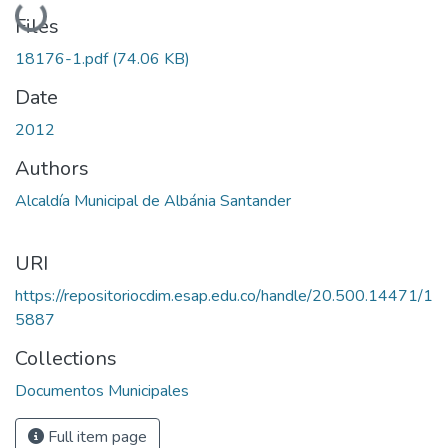
Loading...
Files
18176-1.pdf
(74.06 KB)
Date
2012
Authors
Alcaldía Municipal de Albánia Santander
URI
https://repositoriocdim.esap.edu.co/handle/20.500.14471/1
5887
Collections
Documentos Municipales
Full item page