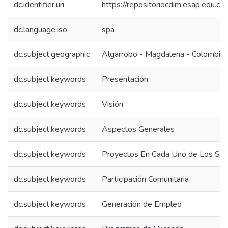
dc.identifier.uri
https://repositoriocdim.esap.edu.
dc.language.iso
spa
dc.subject.geographic
Algarrobo - Magdalena - Colombia
dc.subject.keywords
Presentación
dc.subject.keywords
Visión
dc.subject.keywords
Aspectos Generales
dc.subject.keywords
Proyectos En Cada Uno de Los Sec
dc.subject.keywords
Participación Comunitaria
dc.subject.keywords
Generación de Empleo