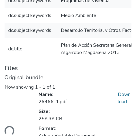
dc.subject.keywords
Programas de Vivienda
dc.subject.keywords
Medio Ambiente
dc.subject.keywords
Desarrollo Territorial y Otros Facto
Plan de Acción Secretaría General
dc.title
Algarrobo Magdalena 2013
Files
Original bundle
Now showing
1 - 1 of 1
Name:
Down
26466-1.pdf
load
Size:
258.38 KB
Format:
ding...
Adobe Portable Document