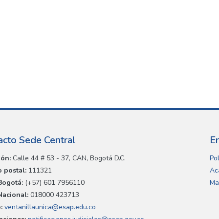
acto Sede Central
E
ión:
Calle 44 # 53 - 37, CAN, Bogotá D.C.
Pol
 postal:
111321
Ac
Bogotá:
(+57) 601 7956110
Ma
Nacional:
018000 423713
:
ventanillaunica@esap.edu.co