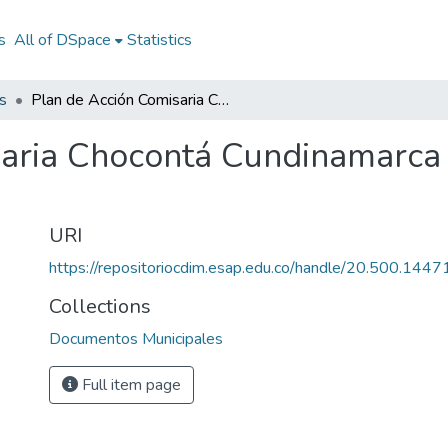
s
All of DSpace
Statistics
s
Plan de Acción Comisaria Chocontá Cundinamarca 2013: PAC Chocontá Cundinamarca 2013
saria Chocontá Cundinamarca
URI
https://repositoriocdim.esap.edu.co/handle/20.500.144
Collections
Documentos Municipales
Full item page