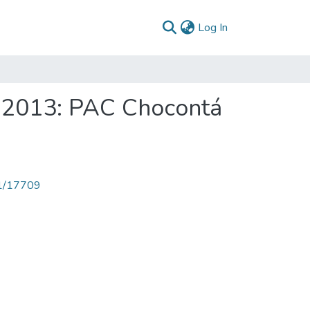
(current)
Log In
 2013: PAC Chocontá
71/17709