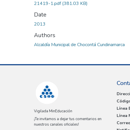
21419-1.pdf
(381.03 KB)
Date
2013
Authors
Alcaldía Municipal de Chocontá Cundinamarca
Cont
Direcc
Código
Línea 
Vigilada MinEducación
Línea 
¡Te invitamos a dejar tus comentarios en
Correo
nuestros canales oficiales!