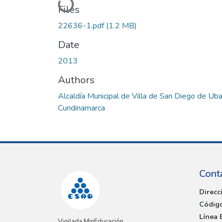
Loading...
Files
22636-1.pdf
(1.2 MB)
Date
2013
Authors
Alcaldía Municipal de Villa de San Diego de Ub
Cundinamarca
Cont
Direcc
Código
Línea 
Vigilada MinEducación