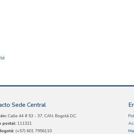
até
acto Sede Central
E
ión:
Calle 44 # 53 - 37, CAN, Bogotá D.C.
Pol
 postal:
111321
Ac
Bogotá:
(+57) 601 7956110
Ma