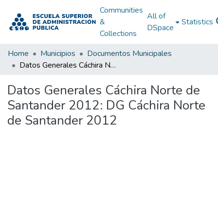
Communities
All of
&
Statistics
DSpace
Collections
Home
Municipios
Documentos Municipales
Datos Generales Cáchira Norte de Santander 2012: DG Cáchira Norte de Santander 2012
Datos Generales Cáchira Norte de
Santander 2012: DG Cáchira Norte
de Santander 2012
Loading...