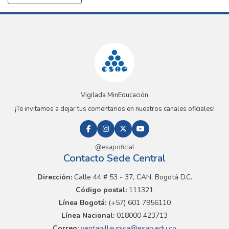
Vigilada MinEducación
¡Te invitamos a dejar tus comentarios en nuestros canales oficiales!
@esapoficial
Contacto Sede Central
Dirección:
Calle 44 # 53 - 37, CAN, Bogotá D.C.
Código postal:
111321
Línea Bogotá:
(+57) 601 7956110
Línea Nacional:
018000 423713
Correo:
ventanillaunica@esap.edu.co