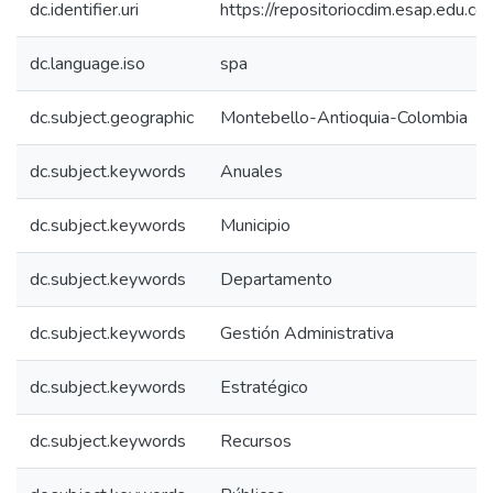
dc.identifier.uri
https://repositoriocdim.esap.edu.
dc.language.iso
spa
dc.subject.geographic
Montebello-Antioquia-Colombia
dc.subject.keywords
Anuales
dc.subject.keywords
Municipio
dc.subject.keywords
Departamento
dc.subject.keywords
Gestión Administrativa
dc.subject.keywords
Estratégico
dc.subject.keywords
Recursos