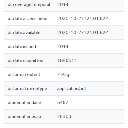
dc.coverage.temporal
2014
dc.date.accessioned
2020-10-27T21:01:52Z
dc.date.available
2020-10-27T21:01:52Z
dc.date.issued
2014
dc.date.submitted
18/03/14
dc.format.extent
7 Pag
dc.format.mimetype
application/pdf
dc.identifier.dane
5467
dc.identifier.esap
26303