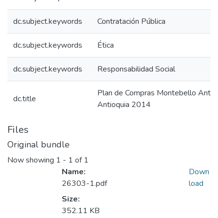
dc.subject.keywords
Contratación Pública
dc.subject.keywords
Ética
dc.subject.keywords
Responsabilidad Social
Plan de Compras Montebello Antio
dc.title
Antioquia 2014
Files
Original bundle
Now showing
1 - 1 of 1
Name:
Down
26303-1.pdf
load
Size:
352.11 KB