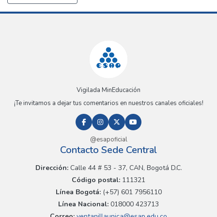
Vigilada MinEducación
¡Te invitamos a dejar tus comentarios en nuestros canales oficiales!
@esapoficial
Contacto Sede Central
Dirección:
Calle 44 # 53 - 37, CAN, Bogotá D.C.
Código postal:
111321
Línea Bogotá:
(+57) 601 7956110
Línea Nacional:
018000 423713
Correo:
ventanillaunica@esap.edu.co