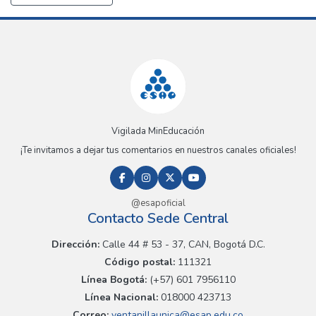
Vigilada MinEducación
¡Te invitamos a dejar tus comentarios en nuestros canales oficiales!
@esapoficial
Contacto Sede Central
Dirección:
Calle 44 # 53 - 37, CAN, Bogotá D.C.
Código postal:
111321
Línea Bogotá:
(+57) 601 7956110
Línea Nacional:
018000 423713
Correo:
ventanillaunica@esap.edu.co