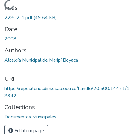
Loading...
Files
22802-1.pdf
(49.84 KB)
Date
2008
Authors
Alcaldía Municipal de Maripí Boyacá
URI
https://repositoriocdim.esap.edu.co/handle/20.500.14471/1
8942
Collections
Documentos Municipales
Full item page