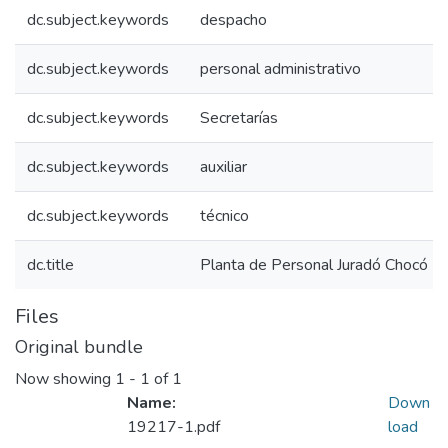
dc.subject.keywords
despacho
dc.subject.keywords
personal administrativo
dc.subject.keywords
Secretarías
dc.subject.keywords
auxiliar
dc.subject.keywords
técnico
dc.title
Planta de Personal Juradó Chocó 
Files
Original bundle
Now showing
1 - 1 of 1
Name:
Down
19217-1.pdf
load