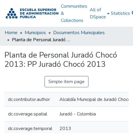
Communities
All of
&
Statistics
DSpace
Collections
Home
Municipios
Documentos Municipales
Planta de Personal Juradó Chocó 2013: PP Juradó Chocó 2013
Planta de Personal Juradó Chocó
2013: PP Juradó Chocó 2013
Simple item page
dc.contributor.author
Alcaldía Municipal de Juradó Chocó
dc.coverage.spatial
Juradó - Colombia
dc.coverage.temporal
2013