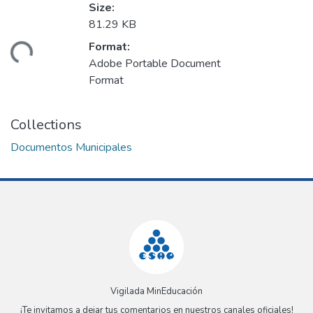
Size:
81.29 KB
Format:
ding...
Adobe Portable Document
Format
Collections
Documentos Municipales
Vigilada MinEducación
¡Te invitamos a dejar tus comentarios en nuestros canales oficiales!