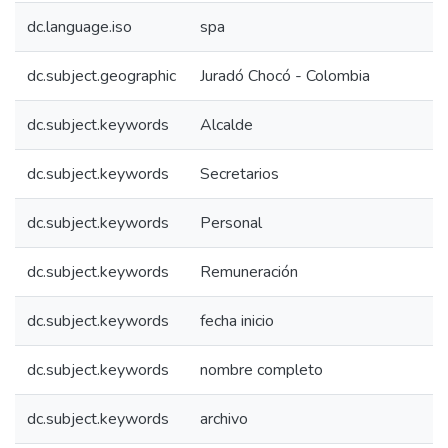
dc.language.iso
spa
dc.subject.geographic
Juradó Chocó - Colombia
dc.subject.keywords
Alcalde
dc.subject.keywords
Secretarios
dc.subject.keywords
Personal
dc.subject.keywords
Remuneración
dc.subject.keywords
fecha inicio
dc.subject.keywords
nombre completo
dc.subject.keywords
archivo