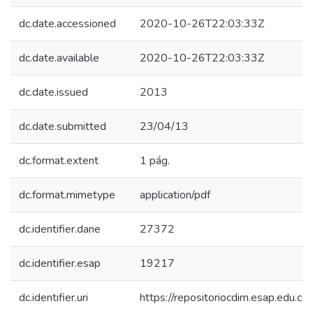
dc.date.accessioned
2020-10-26T22:03:33Z
dc.date.available
2020-10-26T22:03:33Z
dc.date.issued
2013
dc.date.submitted
23/04/13
dc.format.extent
1 pág.
dc.format.mimetype
application/pdf
dc.identifier.dane
27372
dc.identifier.esap
19217
dc.identifier.uri
https://repositoriocdim.esap.edu.