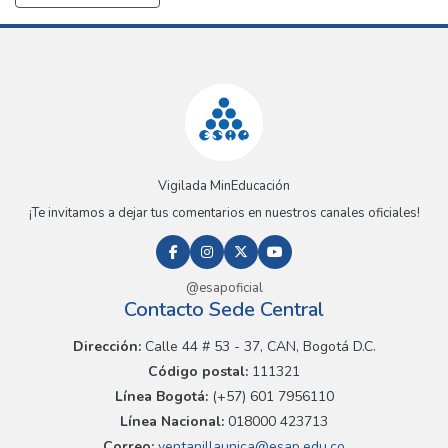
Vigilada MinEducación
¡Te invitamos a dejar tus comentarios en nuestros canales oficiales!
@esapoficial
Contacto Sede Central
Dirección:
Calle 44 # 53 - 37, CAN, Bogotá D.C.
Código postal:
111321
Línea Bogotá:
(+57) 601 7956110
Línea Nacional:
018000 423713
Correo:
ventanillaunica@esap.edu.co