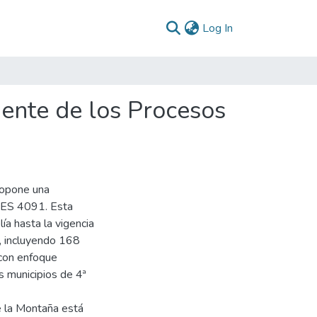
(current)
Log In
iente de los Procesos
ropone una
NPES 4091. Esta
a hasta la vigencia
l, incluyendo 168
 con enfoque
os municipios de 4ª
de la Montaña está