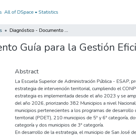
s
All of DSpace
Statistics
s
Diagnóstico - Documento Guía para la Gestión Eficiente de los Procesos Contractuales
to Guía para la Gestión Efic
Abstract
La Escuela Superior de Administración Pública - ESAP, p
estrategia de intervención territorial, cumpliendo el CO
estrategia es implementada desde el año 2023 y se amplí
del año 2026, priorizando 382 Municipios a nivel Naciona
municipios pertenecientes a los programas de desarrollo
territorial (PDET), 210 municipios de 5ª y 6ª categoría, d
categoría y dos municipios de 3ª categoría.
En desarrollo de la estrategia, el municipio de San José 