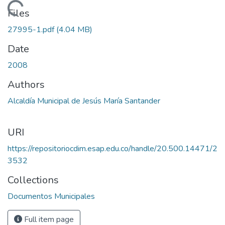
Loading...
Files
27995-1.pdf
(4.04 MB)
Date
2008
Authors
Alcaldía Municipal de Jesús María Santander
URI
https://repositoriocdim.esap.edu.co/handle/20.500.14471/2
3532
Collections
Documentos Municipales
Full item page