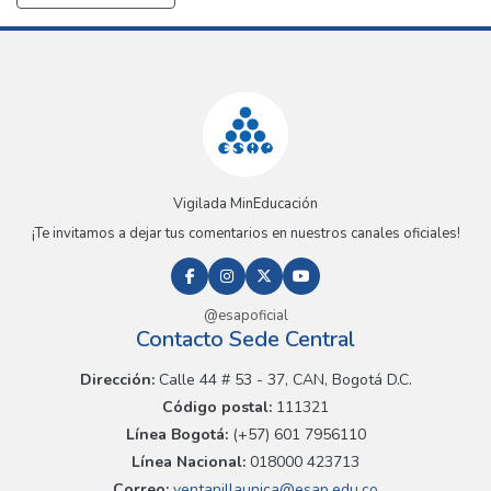
Vigilada MinEducación
¡Te invitamos a dejar tus comentarios en nuestros canales oficiales!
@esapoficial
Contacto Sede Central
Dirección:
Calle 44 # 53 - 37, CAN, Bogotá D.C.
Código postal:
111321
Línea Bogotá:
(+57) 601 7956110
Línea Nacional:
018000 423713
Correo:
ventanillaunica@esap.edu.co