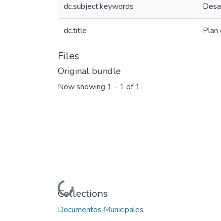
dc.subject.keywords
Desar
dc.title
Plan 
Files
Original bundle
Now showing
1 - 1 of 1
Loading...
Collections
Documentos Municipales