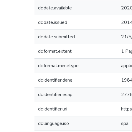
dc.date.available
2020
dc.date.issued
201
dc.date.submitted
21/5
dc.format.extent
1 Pa
dc.format.mimetype
appli
dc.identifier.dane
198
dc.identifier.esap
277
dc.identifier.uri
http
dc.language.iso
spa