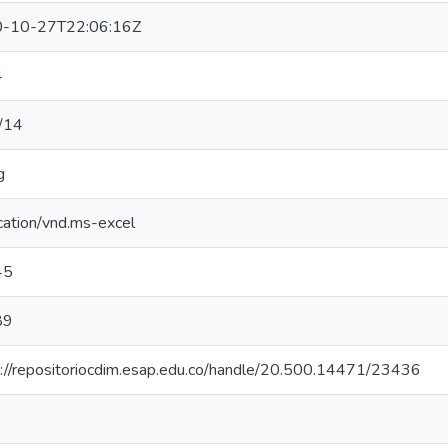
-10-27T22:06:16Z
4
/14
g
cation/vnd.ms-excel
45
89
s://repositoriocdim.esap.edu.co/handle/20.500.14471/23436