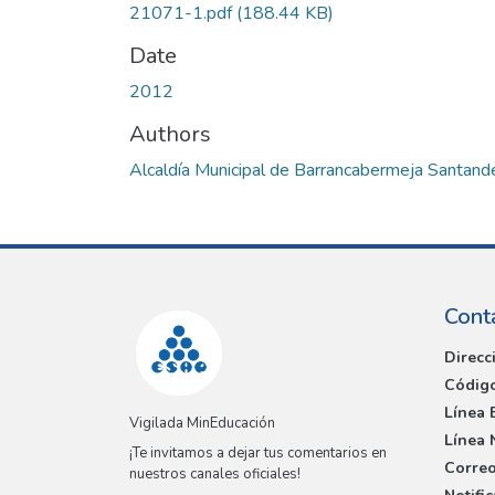
21071-1.pdf
(188.44 KB)
Date
2012
Authors
Alcaldía Municipal de Barrancabermeja Santand
Cont
Direcc
Código
Línea 
Vigilada MinEducación
Línea 
¡Te invitamos a dejar tus comentarios en
Correo
nuestros canales oficiales!