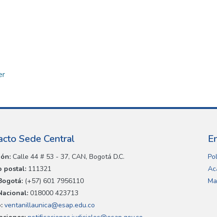
er
acto Sede Central
E
ión:
Calle 44 # 53 - 37, CAN, Bogotá D.C.
Pol
 postal:
111321
Ac
Bogotá:
(+57) 601 7956110
Ma
Nacional:
018000 423713
:
ventanillaunica@esap.edu.co