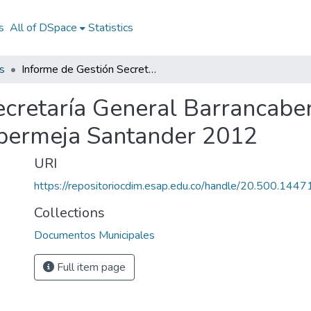
s
All of DSpace
Statistics
s
Informe de Gestión Secretaría General Barrancabermeja Santander 2012: IGSG Barrancabermeja Santander 2012
ecretaría General Barrancab
bermeja Santander 2012
URI
https://repositoriocdim.esap.edu.co/handle/20.500.144
Collections
Documentos Municipales
Full item page