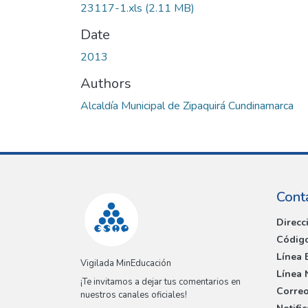
23117-1.xls
(2.11 MB)
Date
2013
Authors
Alcaldía Municipal de Zipaquirá Cundinamarca
Cont
Direcc
Código
Línea 
Vigilada MinEducación
Línea 
¡Te invitamos a dejar tus comentarios en
Correo
nuestros canales oficiales!