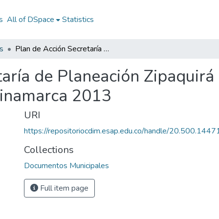
s
All of DSpace
Statistics
s
Plan de Acción Secretaría de Planeación Zipaquirá Cundinamarca 2013: PASP Zipaquirá Cundinamarca 2013
taría de Planeación Zipaquir
dinamarca 2013
URI
https://repositoriocdim.esap.edu.co/handle/20.500.144
Collections
Documentos Municipales
Full item page