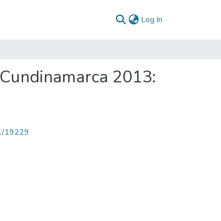
(current)
Log In
á Cundinamarca 2013:
71/19229