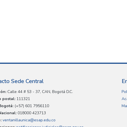
acto Sede Central
E
ión:
Calle 44 # 53 - 37, CAN, Bogotá D.C.
Pol
 postal:
111321
Ac
Bogotá:
(+57) 601 7956110
Ma
Nacional:
018000 423713
:
ventanillaunica@esap.edu.co