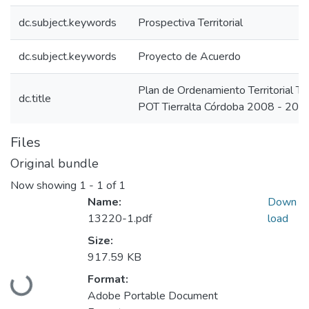
dc.subject.keywords
Prospectiva Territorial
dc.subject.keywords
Proyecto de Acuerdo
Plan de Ordenamiento Territorial T
dc.title
POT Tierralta Córdoba 2008 - 201
Files
Original bundle
Now showing
1 - 1 of 1
Name:
Down
13220-1.pdf
load
Size:
917.59 KB
Loading...
Format:
Adobe Portable Document