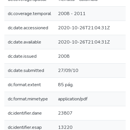
dc.coverage.temporal
2008 - 2011
dc.date.accessioned
2020-10-26T21:04:31Z
dc.date.available
2020-10-26T21:04:31Z
dc.date.issued
2008
dc.date.submitted
27/09/10
dc.format.extent
85 pág.
dc.format.mimetype
application/pdf
dc.identifier.dane
23807
dc.identifier.esap
13220