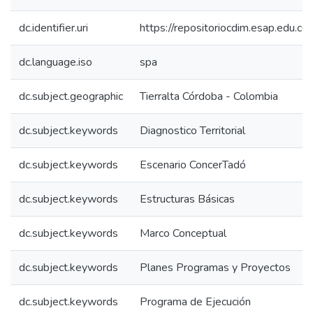
dc.identifier.uri
https://repositoriocdim.esap.edu.
dc.language.iso
spa
dc.subject.geographic
Tierralta Córdoba - Colombia
dc.subject.keywords
Diagnostico Territorial
dc.subject.keywords
Escenario ConcerTadó
dc.subject.keywords
Estructuras Básicas
dc.subject.keywords
Marco Conceptual
dc.subject.keywords
Planes Programas y Proyectos
dc.subject.keywords
Programa de Ejecución