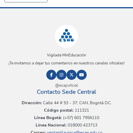
Vigilada MinEducación
¡Te invitamos a dejar tus comentarios en nuestros canales oficiales!
@esapoficial
Contacto Sede Central
Dirección:
Calle 44 # 53 - 37, CAN, Bogotá D.C.
Código postal:
111321
Línea Bogotá:
(+57) 601 7956110
Línea Nacional:
018000 423713
Correo:
ventanillaunica@esap.edu.co