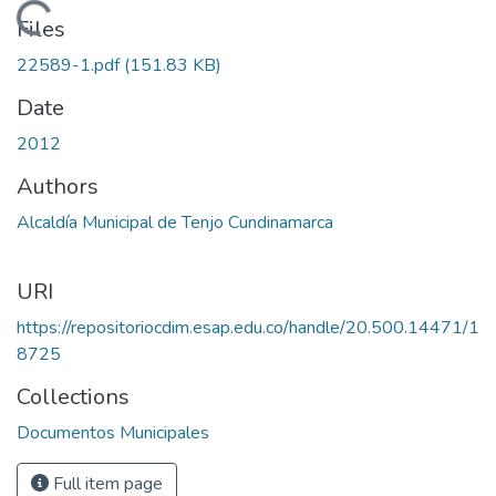
Loading...
Files
22589-1.pdf
(151.83 KB)
Date
2012
Authors
Alcaldía Municipal de Tenjo Cundinamarca
URI
https://repositoriocdim.esap.edu.co/handle/20.500.14471/1
8725
Collections
Documentos Municipales
Full item page