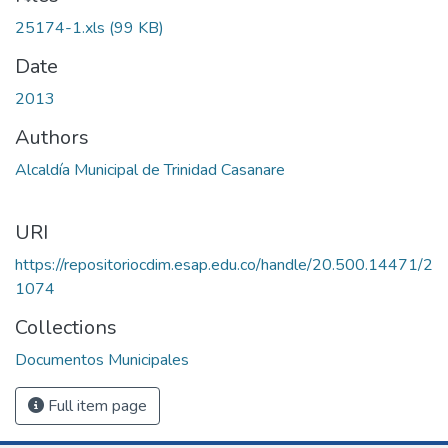
Loading...
25174-1.xls
(99 KB)
Date
2013
Authors
Alcaldía Municipal de Trinidad Casanare
URI
https://repositoriocdim.esap.edu.co/handle/20.500.14471/2
1074
Collections
Documentos Municipales
Full item page