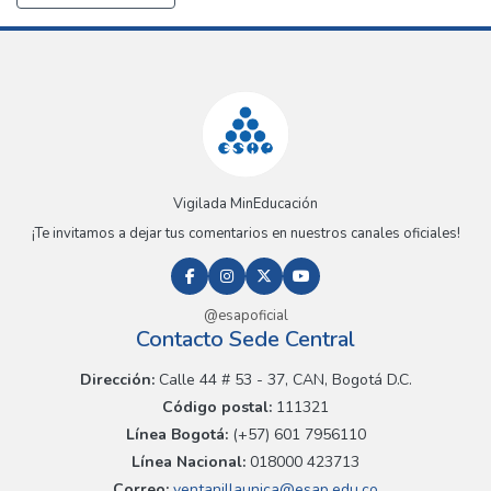
Vigilada MinEducación
¡Te invitamos a dejar tus comentarios en nuestros canales oficiales!
@esapoficial
Contacto Sede Central
Dirección:
Calle 44 # 53 - 37, CAN, Bogotá D.C.
Código postal:
111321
Línea Bogotá:
(+57) 601 7956110
Línea Nacional:
018000 423713
Correo:
ventanillaunica@esap.edu.co