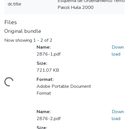
Esquema de Ordenamiento Territori
dc.title
Paicol Huila 2000
Files
Original bundle
Now showing
1 - 2 of 2
Name:
Down
2876-1.pdf
load
Size:
721.07 KB
Format:
Loading...
Adobe Portable Document
Format
Name:
Down
2876-2.pdf
load
Size: