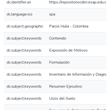
dc.identifier.uri
https://repositoriocdim.esap.edu.
dc.language.iso
spa
dc.subject.geographic
Paicol Huila - Colombia
dc.subject.keywords
Contenido
dc.subject.keywords
Exposición de Motivos
dc.subject.keywords
Formulación
dc.subject.keywords
Inventario de Información y Diagnos
dc.subject.keywords
Resumen Ejecutivo
dc.subject.keywords
Usos del Suelo