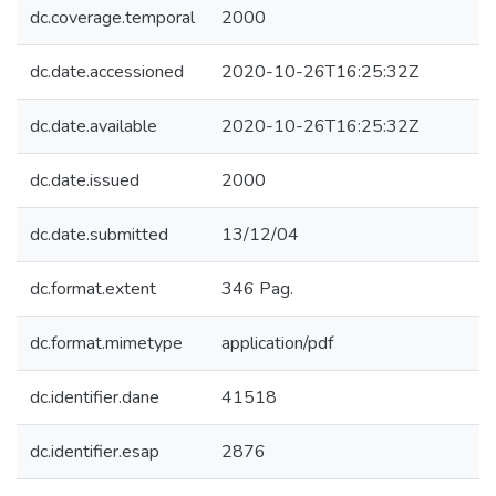
dc.coverage.temporal
2000
dc.date.accessioned
2020-10-26T16:25:32Z
dc.date.available
2020-10-26T16:25:32Z
dc.date.issued
2000
dc.date.submitted
13/12/04
dc.format.extent
346 Pag.
dc.format.mimetype
application/pdf
dc.identifier.dane
41518
dc.identifier.esap
2876