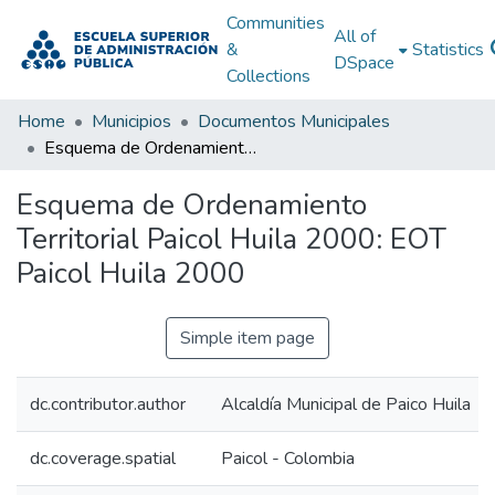
Communities
All of
&
Statistics
DSpace
Collections
Home
Municipios
Documentos Municipales
Esquema de Ordenamiento Territorial Paicol Huila 2000: EOT Paicol Huila 2000
Esquema de Ordenamiento
Territorial Paicol Huila 2000: EOT
Paicol Huila 2000
Simple item page
dc.contributor.author
Alcaldía Municipal de Paico Huila
dc.coverage.spatial
Paicol - Colombia