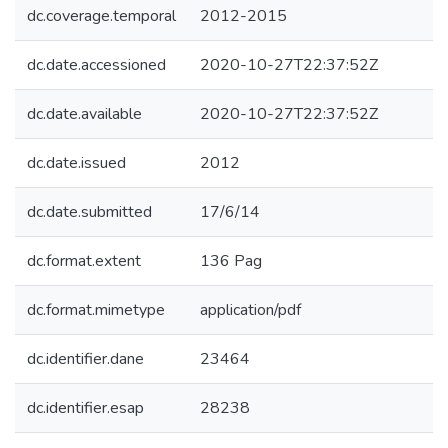
dc.coverage.temporal
2012-2015
dc.date.accessioned
2020-10-27T22:37:52Z
dc.date.available
2020-10-27T22:37:52Z
dc.date.issued
2012
dc.date.submitted
17/6/14
dc.format.extent
136 Pag
dc.format.mimetype
application/pdf
dc.identifier.dane
23464
dc.identifier.esap
28238