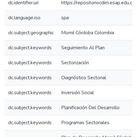
dc.identifier.uri
https://repositoriocdim.esap.edu.
dc.language.iso
spa
dc.subject.geographic
Momil Córdoba Colombia
dc.subject.keywords
Seguimiento Al Plan
dc.subject.keywords
Sectorización
dc.subject.keywords
Diagnóstico Sectorial
dc.subject.keywords
Inversión Social
dc.subject.keywords
Planificación Del Desarrollo
dc.subject.keywords
Programas Sectoriales