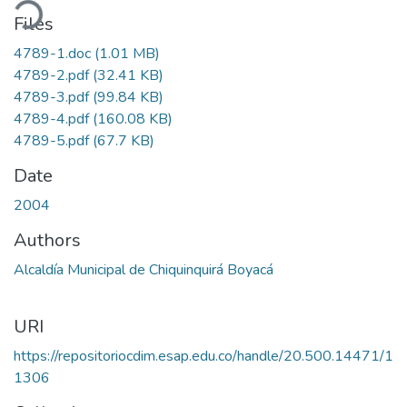
ading...
Files
4789-1.doc
(1.01 MB)
4789-2.pdf
(32.41 KB)
4789-3.pdf
(99.84 KB)
4789-4.pdf
(160.08 KB)
4789-5.pdf
(67.7 KB)
Date
2004
Authors
Alcaldía Municipal de Chiquinquirá Boyacá
URI
https://repositoriocdim.esap.edu.co/handle/20.500.14471/1
1306