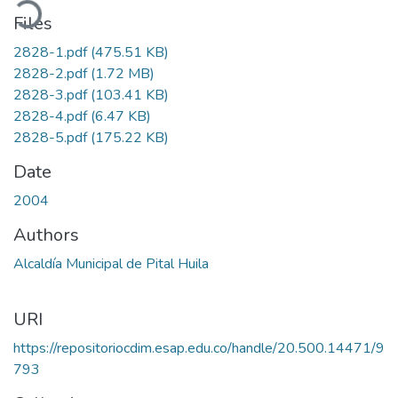
oading...
Files
2828-1.pdf
(475.51 KB)
2828-2.pdf
(1.72 MB)
2828-3.pdf
(103.41 KB)
2828-4.pdf
(6.47 KB)
2828-5.pdf
(175.22 KB)
Date
2004
Authors
Alcaldía Municipal de Pital Huila
URI
https://repositoriocdim.esap.edu.co/handle/20.500.14471/9
793