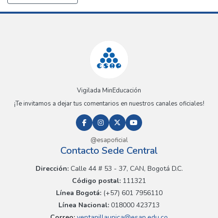
Vigilada MinEducación
¡Te invitamos a dejar tus comentarios en nuestros canales oficiales!
@esapoficial
Contacto Sede Central
Dirección:
Calle 44 # 53 - 37, CAN, Bogotá D.C.
Código postal:
111321
Línea Bogotá:
(+57) 601 7956110
Línea Nacional:
018000 423713
Correo:
ventanillaunica@esap.edu.co