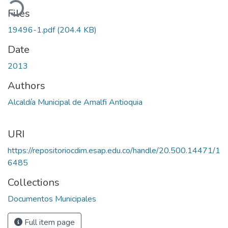
oading...
Files
19496-1.pdf
(204.4 KB)
Date
2013
Authors
Alcaldía Municipal de Amalfi Antioquia
URI
https://repositoriocdim.esap.edu.co/handle/20.500.14471/1
6485
Collections
Documentos Municipales
Full item page