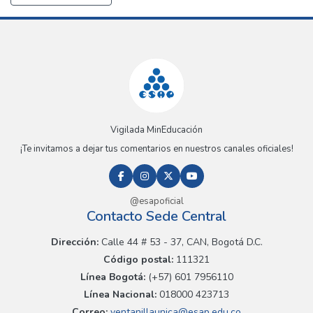
Vigilada MinEducación
¡Te invitamos a dejar tus comentarios en nuestros canales oficiales!
@esapoficial
Contacto Sede Central
Dirección:
Calle 44 # 53 - 37, CAN, Bogotá D.C.
Código postal:
111321
Línea Bogotá:
(+57) 601 7956110
Línea Nacional:
018000 423713
Correo:
ventanillaunica@esap.edu.co