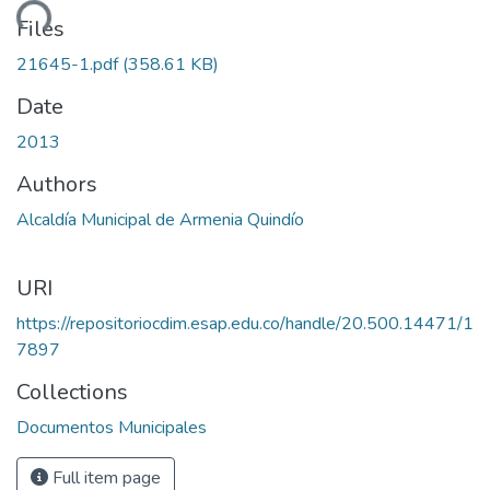
ding...
Files
21645-1.pdf
(358.61 KB)
Date
2013
Authors
Alcaldía Municipal de Armenia Quindío
URI
https://repositoriocdim.esap.edu.co/handle/20.500.14471/1
7897
Collections
Documentos Municipales
Full item page