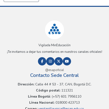
Vigilada MinEducación
¡Te invitamos a dejar tus comentarios en nuestros canales oficiales!
@esapoficial
Contacto Sede Central
Dirección:
Calle 44 # 53 - 37, CAN, Bogotá D.C.
Código postal:
111321
Línea Bogotá:
(+57) 601 7956110
Línea Nacional:
018000 423713
Correo:
ventanillaunica@esap.edu.co