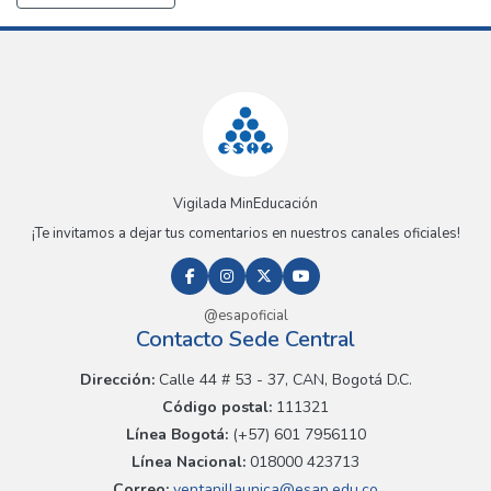
Vigilada MinEducación
¡Te invitamos a dejar tus comentarios en nuestros canales oficiales!
@esapoficial
Contacto Sede Central
Dirección:
Calle 44 # 53 - 37, CAN, Bogotá D.C.
Código postal:
111321
Línea Bogotá:
(+57) 601 7956110
Línea Nacional:
018000 423713
Correo:
ventanillaunica@esap.edu.co