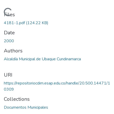
Loading...
Files
4181-1.pdf
(124.22 KB)
Date
2000
Authors
Alcaldía Municipal de Ubaque Cundinamarca
URI
https://repositoriocdim.esap.edu.co/handle/20.500.14471/1
0309
Collections
Documentos Municipales