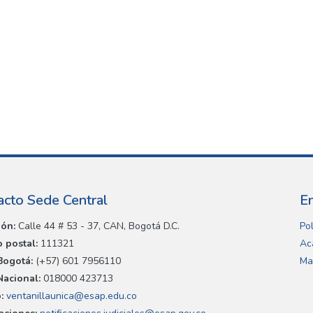
acto Sede Central
E
ión:
Calle 44 # 53 - 37, CAN, Bogotá D.C.
Pol
 postal:
111321
Ac
Bogotá:
(+57) 601 7956110
Ma
Nacional:
018000 423713
:
ventanillaunica@esap.edu.co