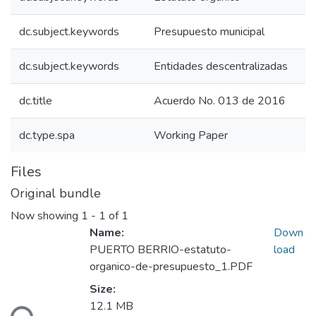
dc.subject.keywords
Presupuesto municipal
dc.subject.keywords
Entidades descentralizadas
dc.title
Acuerdo No. 013 de 2016
dc.type.spa
Working Paper
Files
Original bundle
Now showing
1 - 1 of 1
Name:
Down
PUERTO BERRIO-estatuto-
load
organico-de-presupuesto_1.PDF
Size:
ading...
12.1 MB