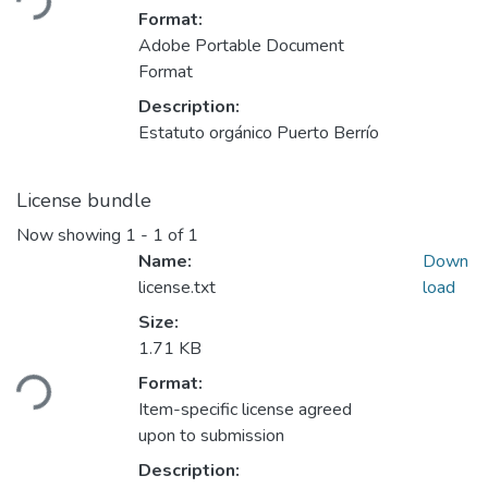
Format:
Adobe Portable Document
Format
Description:
Estatuto orgánico Puerto Berrío
License bundle
Now showing
1 - 1 of 1
Name:
Down
license.txt
load
Size:
1.71 KB
ading...
Format:
Item-specific license agreed
upon to submission
Description: