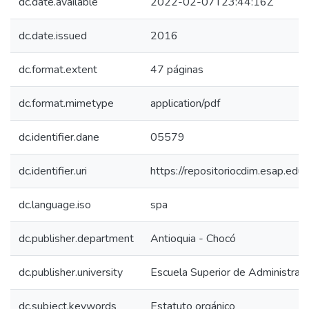
dc.date.available
2022-02-07T23:44:16Z
dc.date.issued
2016
dc.format.extent
47 páginas
dc.format.mimetype
application/pdf
dc.identifier.dane
05579
dc.identifier.uri
https://repositoriocdim.esap.e
dc.language.iso
spa
dc.publisher.department
Antioquia - Chocó
dc.publisher.university
Escuela Superior de Administrac
dc.subject.keywords
Estatuto orgánico