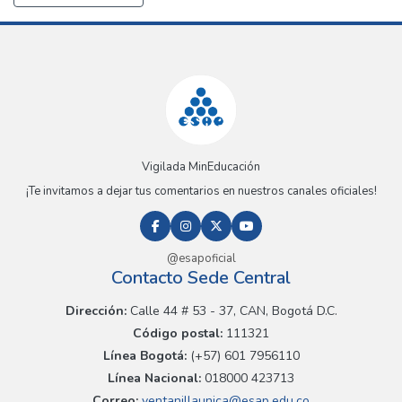
Vigilada MinEducación
¡Te invitamos a dejar tus comentarios en nuestros canales oficiales!
@esapoficial
Contacto Sede Central
Dirección:
Calle 44 # 53 - 37, CAN, Bogotá D.C.
Código postal:
111321
Línea Bogotá:
(+57) 601 7956110
Línea Nacional:
018000 423713
Correo:
ventanillaunica@esap.edu.co