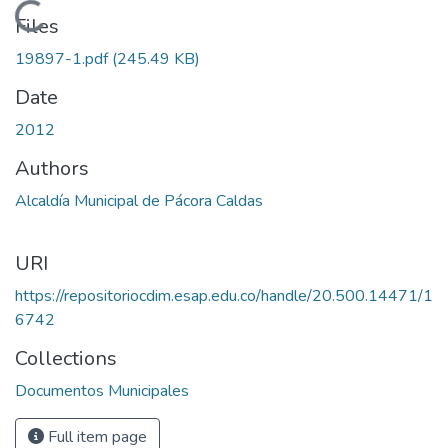
Loading...
Files
19897-1.pdf
(245.49 KB)
Date
2012
Authors
Alcaldía Municipal de Pácora Caldas
URI
https://repositoriocdim.esap.edu.co/handle/20.500.14471/1
6742
Collections
Documentos Municipales
Full item page