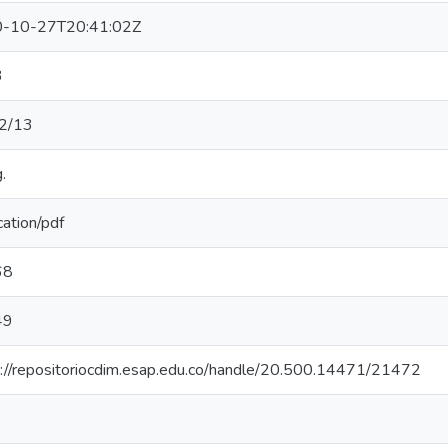
-10-27T20:41:02Z
3
2/13
.
cation/pdf
68
49
s://repositoriocdim.esap.edu.co/handle/20.500.14471/21472