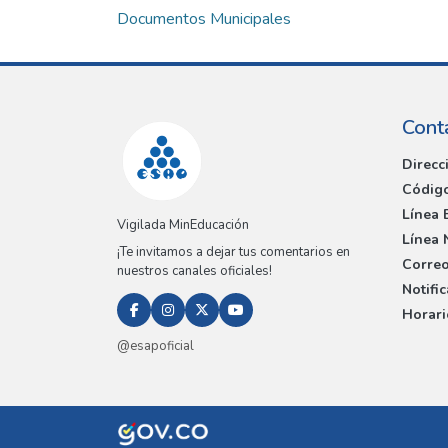
Documentos Municipales
Cont
Direcc
Código
Línea 
Vigilada MinEducación
Línea 
¡Te invitamos a dejar tus comentarios en
Correo
nuestros canales oficiales!
Notifi
Horari
@esapoficial