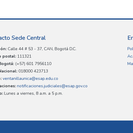
acto Sede Central
E
ión:
Calle 44 # 53 - 37, CAN, Bogotá D.C.
Pol
 postal:
111321
Ac
Bogotá:
(+57) 601 7956110
Ma
Nacional:
018000 423713
:
ventanillaunica@esap.edu.co
caciones:
notificaciones.judiciales@esap.gov.co
o:
Lunes a viernes, 8 a.m. a 5 p.m.