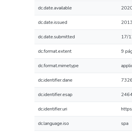
dc.date.available
2020
dc.date.issued
201
dc.date.submitted
17/1
dc.format.extent
9 pág
dc.format.mimetype
appli
dc.identifier.dane
732
dc.identifier.esap
246
dc.identifier.uri
http
dc.language.iso
spa