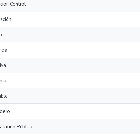
ción Control
ación
o
ncia
iva
ema
able
ciero
atación Pública