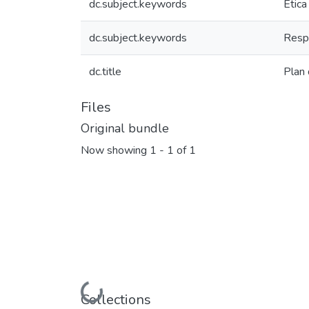
dc.subject.keywords
Ética
dc.subject.keywords
Respo
dc.title
Plan
Files
Original bundle
Now showing
1 - 1 of 1
Loading...
Collections