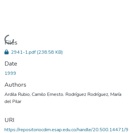
Loading...
Files
2941-1.pdf
(238.58 KB)
Date
1999
Authors
Ardila Rubio, Camilo Ernesto. Rodríguez Rodríguez, María
del Pilar
URI
https://repositoriocdim.esap.edu.co/handle/20.500.14471/9