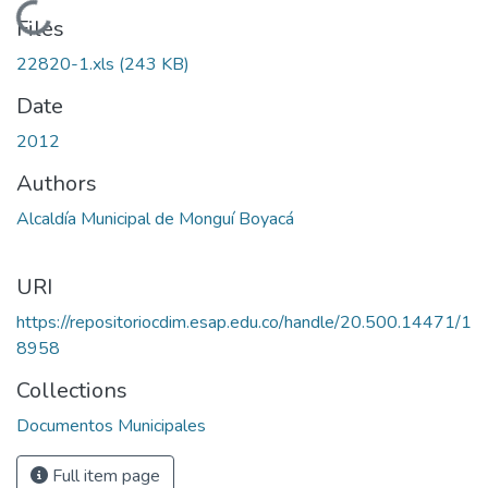
Loading...
Files
22820-1.xls
(243 KB)
Date
2012
Authors
Alcaldía Municipal de Monguí Boyacá
URI
https://repositoriocdim.esap.edu.co/handle/20.500.14471/1
8958
Collections
Documentos Municipales
Full item page