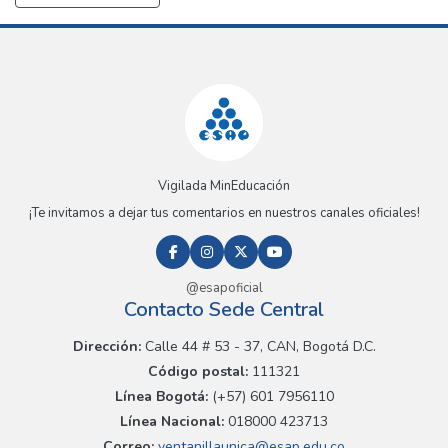
Vigilada MinEducación
¡Te invitamos a dejar tus comentarios en nuestros canales oficiales!
@esapoficial
Contacto Sede Central
Dirección:
Calle 44 # 53 - 37, CAN, Bogotá D.C.
Código postal:
111321
Línea Bogotá:
(+57) 601 7956110
Línea Nacional:
018000 423713
Correo:
ventanillaunica@esap.edu.co